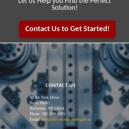
Let us Help you Find the Perfect
Solution!
Contact Us to Get Started!
CONTACT US
90 Air Park Drive
Suite 306A1
Rochester, NY 14624
Phone: 585-398-1065
Email:
sales@precisiontechnologies.us