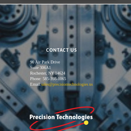
CONTACT US
90 Air Park Drive
Suite 306A1
Rochester, NY 14624
Phone: 585-398-1065
Email:
sales@precisiontechnologies.us